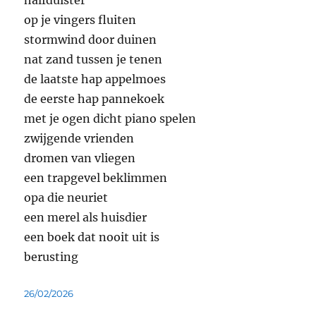
halfduister
op je vingers fluiten
stormwind door duinen
nat zand tussen je tenen
de laatste hap appelmoes
de eerste hap pannekoek
met je ogen dicht piano spelen
zwijgende vrienden
dromen van vliegen
een trapgevel beklimmen
opa die neuriet
een merel als huisdier
een boek dat nooit uit is
berusting
Geplaatst
26/02/2026
op