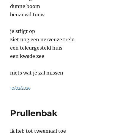
dunne boom
benauwd touw
je stijgt op
ziet nog een nerveuze trein
een teleurgesteld huis
een kwade zee
niets wat je zal missen
Geplaatst
10/02/2026
op
Prullenbak
ik heb tot tweemaal toe