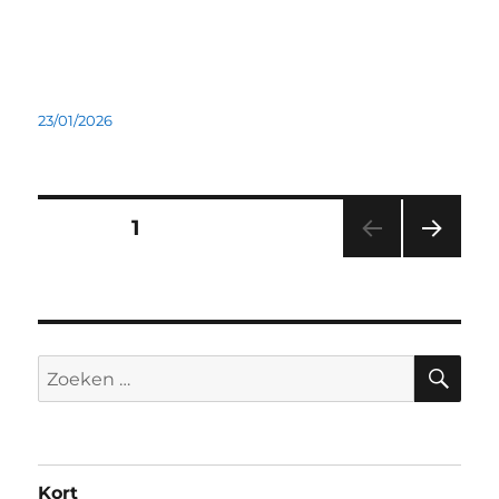
Geplaatst
23/01/2026
op
Berichten
PAGINA
1
VOL
paginering
GEN
DE
PAGI
NA
ZO
Zoeken
naar:
Kort