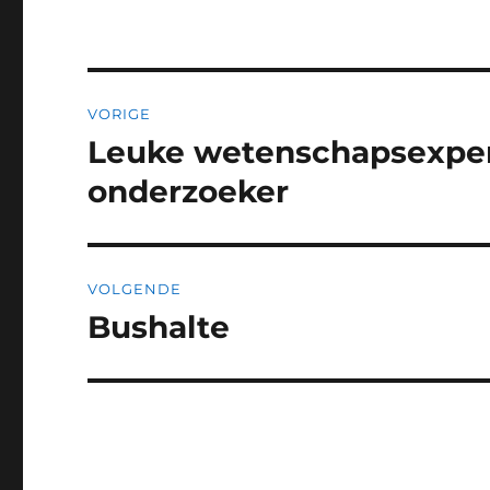
Bericht
VORIGE
navigatie
Leuke wetenschapsexper
Vorig
bericht:
onderzoeker
VOLGENDE
Bushalte
Volgend
bericht: