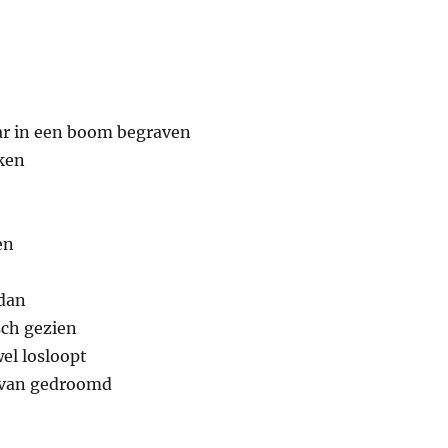
aar in een boom begraven
ken
en
 dan
sch gezien
wel losloopt
rvan gedroomd