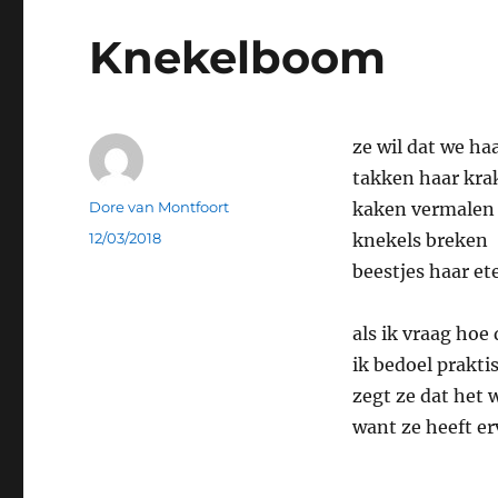
Knekelboom
ze wil dat we h
takken haar kra
Auteur
Dore van Montfoort
kaken vermalen
Geplaatst
12/03/2018
knekels breken
op
beestjes haar et
als ik vraag hoe
ik bedoel prakti
zegt ze dat het 
want ze heeft e