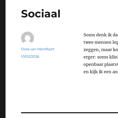
Sociaal
Soms denk ik dat
twee mensen lop
Auteur
Dore van Montfoort
zeggen, maar kom
Geplaatst
10/02/2026
erger: soms klin
op
openbaar plaats
en kijk ik een an