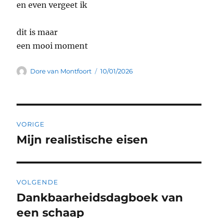
en even vergeet ik
dit is maar
een mooi moment
Auteur
Geplaatst
Dore van Montfoort
10/01/2026
op
Bericht
VORIGE
navigatie
Mijn realistische eisen
Vorig
bericht:
VOLGENDE
Dankbaarheidsdagboek van
Volgend
bericht:
een schaap