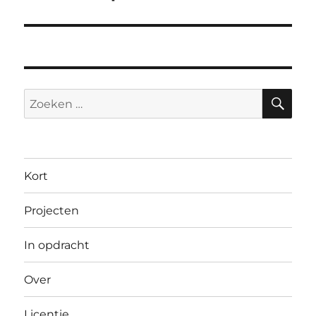
ZO
Zoeken
naar:
Kort
Projecten
In opdracht
Over
Licentie