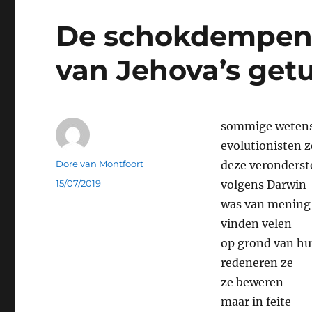
De schokdempen
van Jehova’s get
sommige weten
evolutionisten 
Auteur
Dore van Montfoort
deze veronderst
Geplaatst
15/07/2019
volgens Darwin
op
was van mening
vinden velen
op grond van hu
redeneren ze
ze beweren
maar in feite