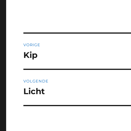
Bericht
VORIGE
navigatie
Kip
Vorig
bericht:
VOLGENDE
Licht
Volgend
bericht: