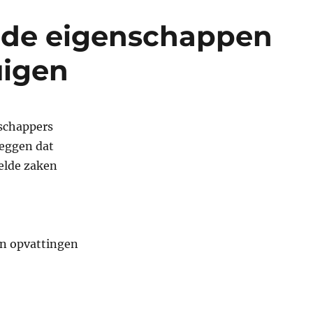
de eigenschappen
uigen
schappers
zeggen dat
elde zaken
n opvattingen